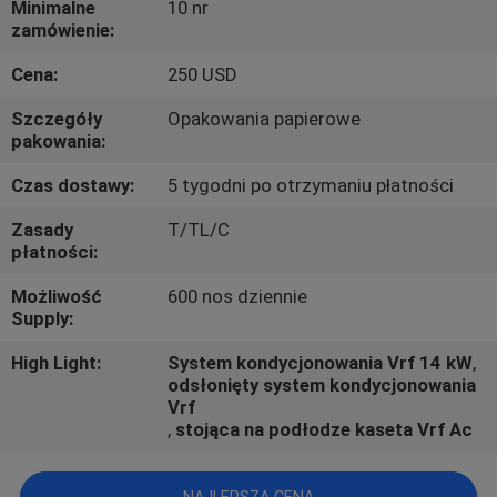
Minimalne
10 nr
KONTROLA
zamówienie:
JAKOŚCI
Cena:
250 USD
SKONTAKTUJ
Szczegóły
Opakowania papierowe
pakowania:
SIĘ
Czas dostawy:
5 tygodni po otrzymaniu płatności
Z
Zasady
T/TL/C
NAMI
płatności:
Możliwość
600 nos dziennie
POPROSIĆ
Supply:
O
High Light:
System kondycjonowania Vrf 14 kW
,
WYCENĘ
odsłonięty system kondycjonowania
Vrf
,
stojąca na podłodze kaseta Vrf Ac
COMPANY
NEWS