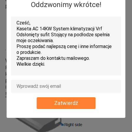
Oddzwonimy wkrótce!
poprawić komfort ciała.
Wygodna instalacja i prosta konserwacja
Przewody czynnika chłodniczego, rury odpływowe i
kable mogą być instalowane z jednej strony, co
poprawia efektywność instalacji i skraca czas
instalacji. Urządzenie nie musi być demontowane z
sufitu podczas konserwacji, co ułatwia obsługę.
Zatwierdź