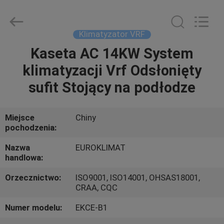
powietrzem
modułowy
agregat
dostawca.
Copyright
Klimatyzator VRF
©
2015
-
Kaseta AC 14KW System
DOM
2023
ekhvacsystems.com.
klimatyzacji Vrf Odsłonięty
All
Rights
Reserved.
PRODUKTY
sufit Stojący na podłodze
O
Miejsce
Chiny
pochodzenia:
NAS
Nazwa
EUROKLIMAT
handlowa:
WYCIECZKA
Orzecznictwo:
ISO9001, ISO14001, OHSAS18001,
PO
CRAA, CQC
FABRYCE
Numer modelu:
EKCE-B1