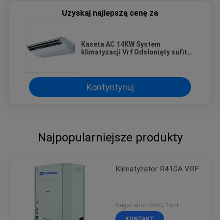
Uzyskaj najlepszą cenę za
Kaseta AC 14KW System
klimatyzacji Vrf Odsłonięty sufit
Stojący na podłodze
Kontyntynuj
Najpopularniejsze produkty
Klimatyzator R410A VRF
Negotiation MOQ:1 szt
KONTAKT