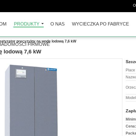
O
OM
PRODUKTY
O NAS
WYCIECZKA PO FABRYCE
matyzator precyzyjny na wodę lodową 7,6 kW
IADOMOŚCI FIRMOWE
ę lodową 7,6 kW
Szcz
Place 
Nazwa
Orzec
Model
Zapł
Minim
Cena:
Packa