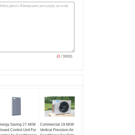
(
0
/ 3000)
nergy Saving 27.4KW
Commercial 19.6KW
losed Control Unit For
Vertical Precision Air