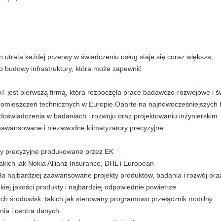
 utrata każdej przerwy w świadczeniu usług staje się coraz większa,
o budowy infrastruktury, która może zapewnić
jest pierwszą firmą, która rozpoczęła prace badawczo-rozwojowe i ś
a pomieszczeń technicznych w Europie.Oparte na najnowocześniejszych 
 doświadczenia w badaniach i rozwoju oraz projektowaniu inżynierskim
zaawansowane i niezawodne klimatyzatory precyzyjne
ry precyzyjne produkowane przez EK
ich jak Nokia Allianz Insurance, DHL i European
a najbardziej zaawansowane projekty produktów, badania i rozwój ora
iej jakości produkty i najbardziej odpowiednie powietrze
ch środowisk, takich jak sterowany programowo przełącznik mobilny
ia i centra danych.