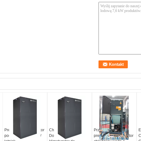
Precyzyjny klimatyzator
Chłodzona woda
Przemysłowy
E
podłogowy do metra /
DownFlow Zamknij
precyzyjny klimatyzator
C