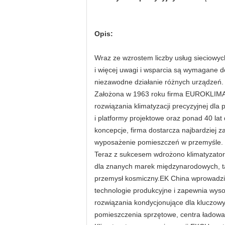
Opis:
Wraz ze wzrostem liczby usług sieciowych
i więcej uwagi i wsparcia są wymagane d
niezawodne działanie różnych urządzeń.
Założona w 1963 roku firma EUROKLIMAT 
rozwiązania klimatyzacji precyzyjnej dl
i platformy projektowe oraz ponad 40 lat
koncepcje, firma dostarcza najbardziej 
wyposażenie pomieszczeń w przemyśle.
Teraz z sukcesem wdrożono klimatyzato
dla znanych marek międzynarodowych, tak
przemysł kosmiczny.EK China wprowadził
technologie produkcyjne i zapewnia wysok
rozwiązania kondycjonujące dla kluczowy
pomieszczenia sprzętowe, centra ładowan