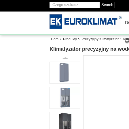
Search
D
Dom
Produkty
Precyzyjny Klimatyzator
Kli
W
Klimatyzator precyzyjny na wod