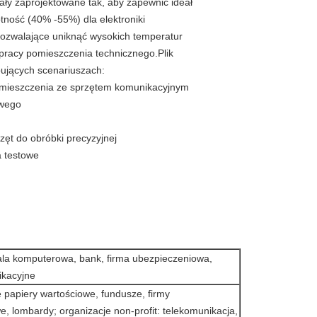
ały zaprojektowane tak, aby zapewnić ideał
otność (40% -55%) dla elektroniki
pozwalające uniknąć wysokich temperatur
racy pomieszczenia technicznego.Plik
ujących scenariuszach:
pomieszczenia ze sprzętem komunikacyjnym
owego
zęt do obróbki precyzyjnej
a testowe
ala komputerowa, bank, firma ubezpieczeniowa,
kacyjne
 papiery wartościowe, fundusze, firmy
, lombardy; organizacje non-profit: telekomunikacja,