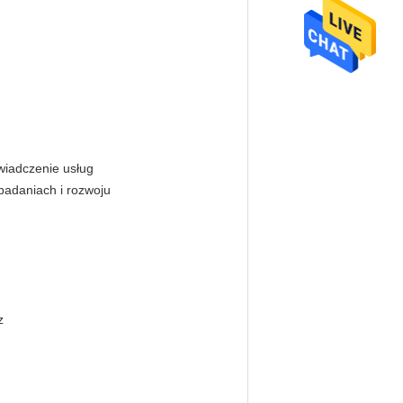
wiadczenie usług
badaniach i rozwoju
z