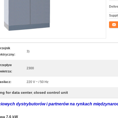
Deliv
Supply
Konta
rzejnik
3)
ektryczny:
rzepływ
2300
wietrza:
asilacz:
220 V ~ / 50 Hz
ing for data center
closed control unit
,
ciowych dystrybutorów i partnerów na rynkach międzyna
ową 7,6 kW