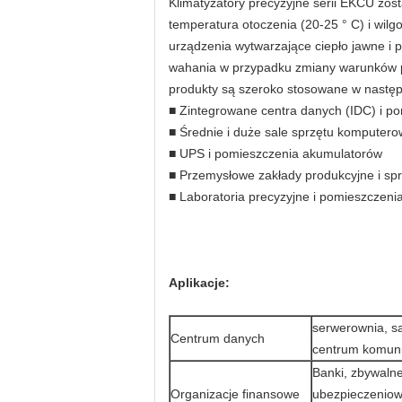
Klimatyzatory precyzyjne serii EKCU zost
temperatura otoczenia (20-25 ° C) i wilg
urządzenia wytwarzające ciepło jawne i 
wahania w przypadku zmiany warunków p
produkty są szeroko stosowane w następ
■ Zintegrowane centra danych (IDC) i 
■ Średnie i duże sale sprzętu komputer
■ UPS i pomieszczenia akumulatorów
■ Przemysłowe zakłady produkcyjne i spr
■ Laboratoria precyzyjne i pomieszczeni
Aplikacje:
serwerownia, s
Centrum danych
centrum komuni
Banki, zbywalne
Organizacje finansowe
ubezpieczeniowe