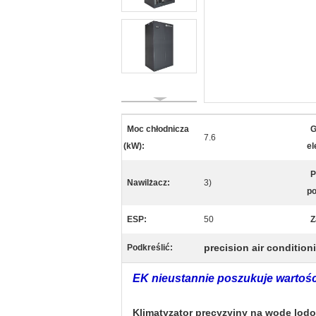
Moc chłodnicza
G
7.6
(kW):
el
P
Nawilżacz:
3)
po
ESP:
50
Z
precision air condition
Podkreślić:
EK nieustannie poszukuje wartoś
Klimatyzator precyzyjny na wodę lod