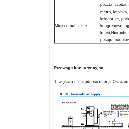
poczta, szpital,
metro, lotniska,
księgarnie, par
Miejsca publiczne
kongresowe, age
loterii;Nieruch
pokoje modelow
Przewaga konkurencyjna:
1. większa oszczędność energii,
Oszczędn