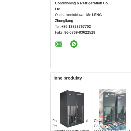
Conditioning & Refrigeration Co.,
Ltd
Osoba kontaktowa:
Mr. LENG
Zhengliang
Tel:
+86 13828797702
Faks:
86-0769-83622528
Inne produkty
Professional Industrial
Close Control Air
Precision Air
Conditioning with