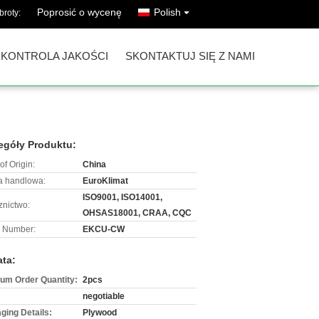
Poprosić o wycenę
Polish
broty:
KONTROLA JAKOŚCI
SKONTAKTUJ SIĘ Z NAMI
egóły Produktu:
of Origin:
China
 handlowa:
EuroKlimat
ISO9001, ISO14001,
znictwo:
OHSAS18001, CRAA, CQC
 Number:
EKCU-CW
ata:
um Order Quantity:
2pcs
negotiable
ging Details:
Plywood