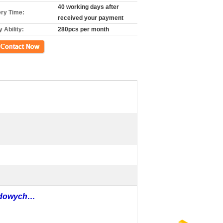
40 working days after
ery Time:
received your payment
 Ability:
280pcs per month
kt
rodowych…